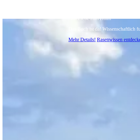
Rasenpflege
für Rasen
Aus Liebe zum Halm
Das Buch ist da! Wissenschaftlich 
Mehr Details!
Rasenwissen entdeck